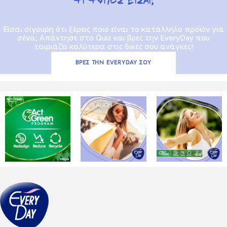
TΙ ΤΥΠΟΣ ΕΙΣΑΙ;
Είσαι σίγουρη ότι ξέρεις ποιο είναι το κατάλληλο προϊόν για
σένα; Απάντησε στο Quiz και βρες την EveryDay που
ταιριάζει καλύτερα στις δικές σου ανάγκες!
ΒΡΕΣ ΤΗΝ EVERYDAY ΣΟΥ