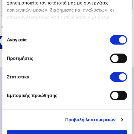
χρησιμοποιείτε τον ιστότοπό μας με συνεργάτες
κοινωνικών μέσων, διαφήμισης και αναλύσεων, οι
οποίοι ενδεχομένως να τις συνδυάσουν με άλλες
πληροφορίες που τους έχετε παραχωρήσει ή τις οποίες
έχουν συλλέξει σε σχέση με την από μέρους σας χρήση
Επιλογή
των υπηρεσιών τους.
Αναγκαία
συγκατάθεσης
Προτιμήσεις
Στατιστικά
Εμπορικής προώθησης
Προβολή λεπτομερειών