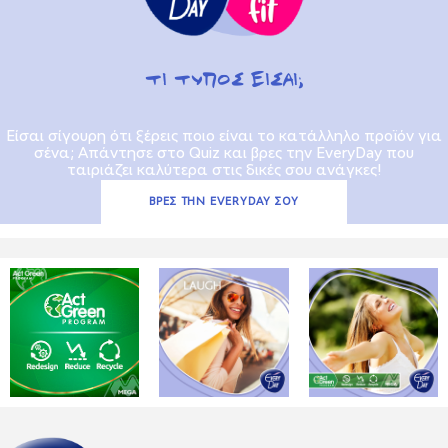
TΙ ΤΥΠΟΣ ΕΙΣΑΙ;
Είσαι σίγουρη ότι ξέρεις ποιο είναι το κατάλληλο προϊόν για
σένα; Απάντησε στο Quiz και βρες την EveryDay που
ταιριάζει καλύτερα στις δικές σου ανάγκες!
ΒΡΕΣ ΤΗΝ EVERYDAY ΣΟΥ