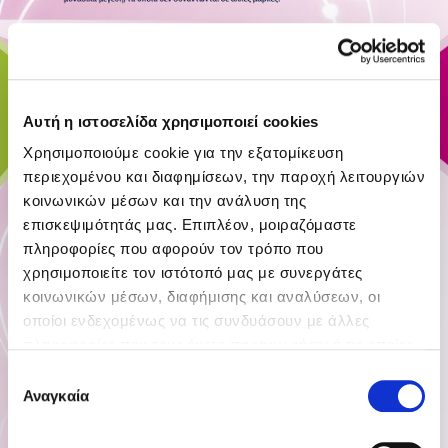
Αυτή η ιστοσελίδα χρησιμοποιεί cookies
Χρησιμοποιούμε cookie για την εξατομίκευση
περιεχομένου και διαφημίσεων, την παροχή λειτουργιών
κοινωνικών μέσων και την ανάλυση της
επισκεψιμότητάς μας. Επιπλέον, μοιραζόμαστε
πληροφορίες που αφορούν τον τρόπο που
χρησιμοποιείτε τον ιστότοπό μας με συνεργάτες
κοινωνικών μέσων, διαφήμισης και αναλύσεων, οι
οποίοι ενδεχομένως να τις συνδυάσουν με άλλες
πληροφορίες που τους έχετε παραχωρήσει ή τις οποίες
έχουν συλλέξει σε σχέση με την από μέρους σας χρήση
Επιλογή
των υπηρεσιών τους.
Αναγκαία
συγκατάθεσης