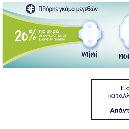
Εί
καταλλ
Απάντ