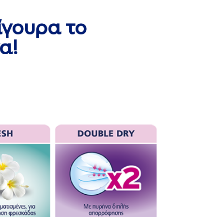
ίγουρα το
α!