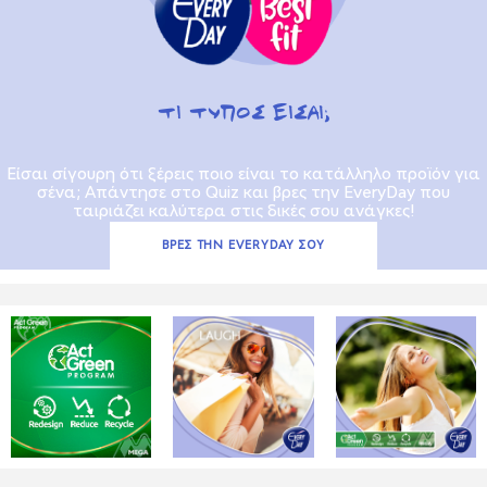
TΙ ΤΥΠΟΣ ΕΙΣΑΙ;
Είσαι σίγουρη ότι ξέρεις ποιο είναι το κατάλληλο προϊόν για
σένα; Απάντησε στο Quiz και βρες την EveryDay που
ταιριάζει καλύτερα στις δικές σου ανάγκες!
ΒΡΕΣ ΤΗΝ EVERYDAY ΣΟΥ