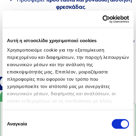
Προσφέρει
προστασία και μοναδική αίσθηση
φρεσκάδας
.
Σέβεται το
pH
της ευαίσθητης περιοχής.
Δερματολογικά ελεγμένο
.
Αυτή η ιστοσελίδα χρησιμοποιεί cookies
Κατάλληλο για γυναίκες που έχουν ανάγκη από έναν
Χρησιμοποιούμε cookie για την εξατομίκευση
αποτελεσματικό και παράλληλα απαλό, φυσικό
περιεχομένου και διαφημίσεων, την παροχή λειτουργιών
καθαρισμό
.
κοινωνικών μέσων και την ανάλυση της
επισκεψιμότητάς μας. Επιπλέον, μοιραζόμαστε
Διαθέσιμο σε
συσκευασία 250
ml
με αντλία.
πληροφορίες που αφορούν τον τρόπο που
χρησιμοποιείτε τον ιστότοπό μας με συνεργάτες
κοινωνικών μέσων, διαφήμισης και αναλύσεων, οι
ΔΕΣ ΤΟ ΒΙΝΤΕΟ
οποίοι ενδεχομένως να τις συνδυάσουν με άλλες
πληροφορίες που τους έχετε παραχωρήσει ή τις οποίες
έχουν συλλέξει σε σχέση με την από μέρους σας χρήση
Επιλογή
των υπηρεσιών τους.
Αναγκαία
συγκατάθεσης