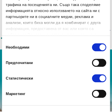
трафика на посещенията ни. Също така споделяме
информацията относно използването на сайта ни с
партньорите ни в социалните медии, реклама и
анализи, които биха могли да я комбинират с друга
информация, предоставена от вас или която са
NORMAL
SUPER
ULTRA PLUS
ULTRA PLUS
събрали от Вашето използване на техните услуги.
Избор
Необходими
на
FRESH
съгласие
Със супер абсорбиращо покритие и
Предпочитани
дискретно ухание, за неповторимо
усещане за свежест.
Статистически
Маркетинг