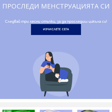
ПРОСЛЕДИ МЕНСТРУАЦИЯТА СИ
Следвай три лесни стъпки, за да проследиш цикъла си!
ИЗЧИСЛЕТЕ СЕГА