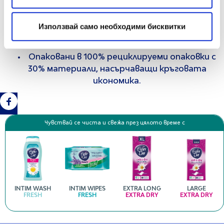
Опаковани в 100% рециклируеми картонени
Използвай само необходими бисквитки
кутии със 100% материали, насърчаващи
кръговата икономика.
Опаковани в 100% рециклируеми опаковки с
30% материали, насърчаващи кръговата
икономика.
Чувствай се чиста и свежа през цялото време с
INTIM WASH
INTIM WIPES
EXTRA LONG
LARGE
FRESH
FRESH
EXTRA DRY
EXTRA DRY