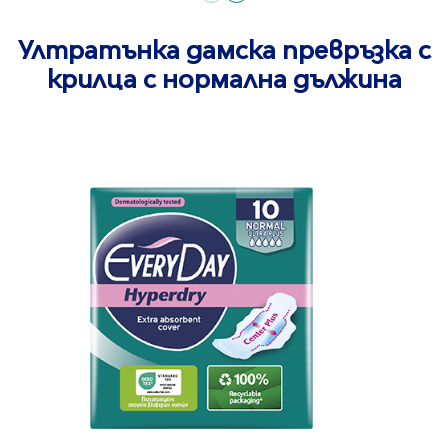
Ултратънка дамска превръзка с
крилца с нормална дължина