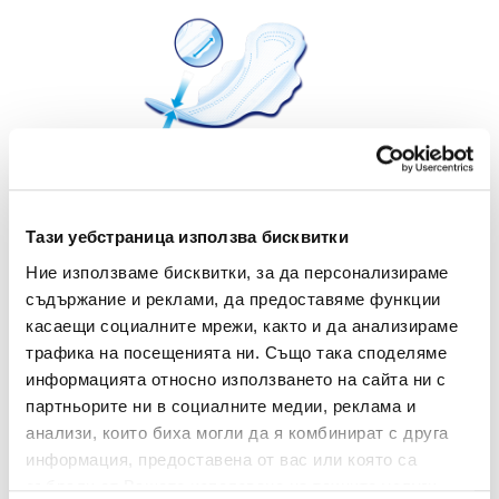
ΕveryDay Hyperdry Center Plus са с
Тази уебстраница използва бисквитки
революционна защита! Благодарение на
Ние използваме бисквитки, за да персонализираме
специалната си Center Plus технология, с
съдържание и реклами, да предоставяме функции
подсилено централно ядро, се осигурява по-
касаещи социалните мрежи, както и да анализираме
добра абсорбация и максимална защита от
трафика на посещенията ни. Също така споделяме
протичане отстрани, където е най-
информацията относно използването на сайта ни с
проблемната зона! Със супер абсорбиращо
партньорите ни в социалните медии, реклама и
покритие.
анализи, които биха могли да я комбинират с друга
Дерматологично тествани
информация, предоставена от вас или която са
събрали от Вашето използване на техните услуги.
Първите дамски превръзки, препоръчани