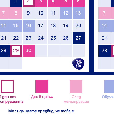
1 ден от
Дни в цикъл
След
Овула
струацията
менструация
Моля да имате предвид, че това е