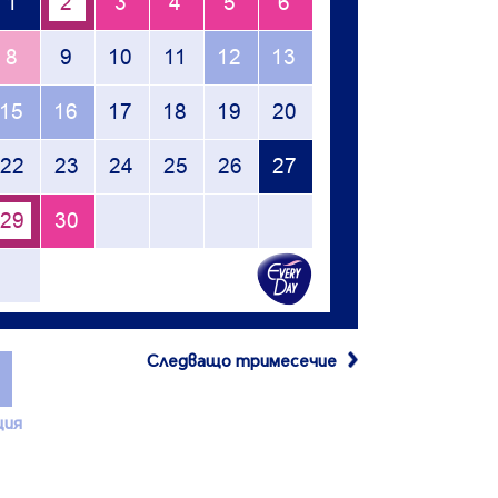
Следващо тримесечие
ция