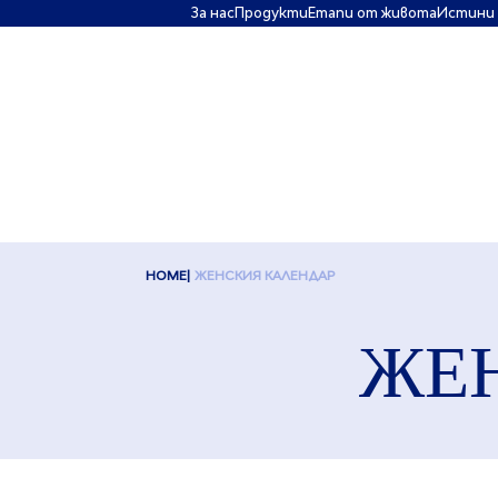
За нас
Πродукти
Етапи от живота
Истини 
HOME
ЖЕНСКИЯ КАЛЕНДАР
ЖЕ