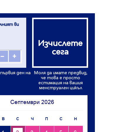
лният ви
Изчислете
сега
 първия ден на
Моля да имате предвид,
че това е просто
естимация на вашия
менструален цикъл