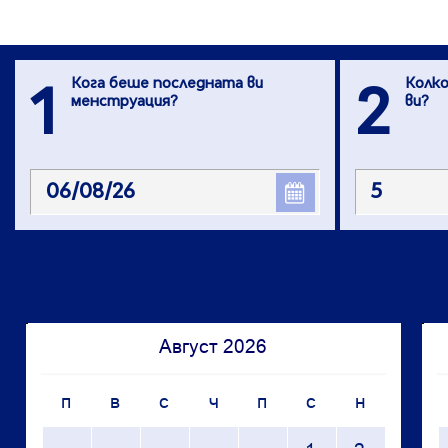
Кога беше последната ви
Колко
1
2
менструация?
ви?