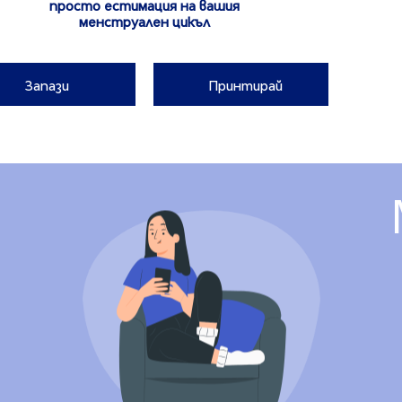
просто естимация на вашия
менструален цикъл
Принтирай