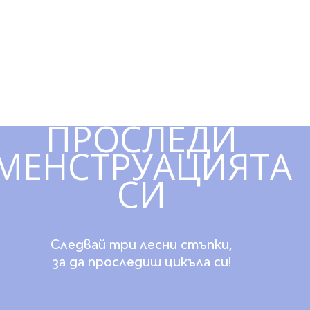
ПРОСЛЕДИ
МЕНСТРУАЦИЯТА
СИ
Следвай три лесни стъпки,
за да проследиш цикъла си!