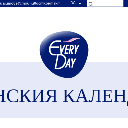
BG
и митове
Устойчивост
Контакт
НСКИЯ КАЛЕН