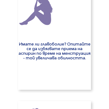
Имате ли главоболие? Опитайте
се да избягвате приема на
аспирин по време на менструация
- той увеличава обилността.