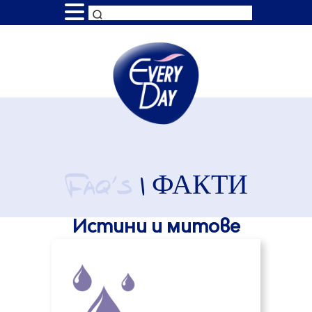
FAQ'S
| ФАКТИ
Истини и митове