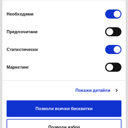
Избор
Необходими
на
съгласие
Предпочитани
Статистически
Маркетинг
В края на деветия месец,
утробата на бременната жена
се е увеличила около 50 пъти.
Покажи детайли
Позволи всички бисквитки
Позволи избор