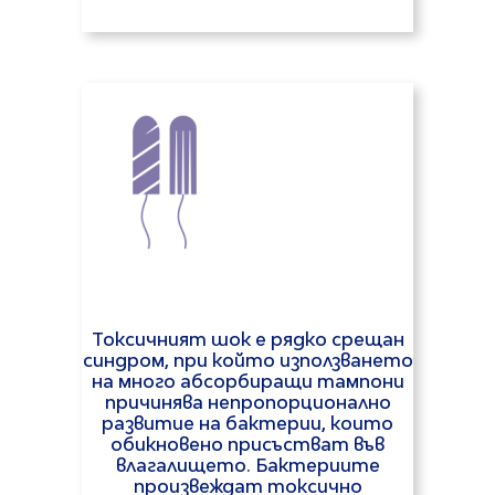
Токсичният шок е рядко срещан
синдром, при който използването
на много абсорбиращи тампони
причинява непропорционално
развитие на бактерии, които
обикновено присъстват във
влагалището. Бактериите
произвеждат токсично