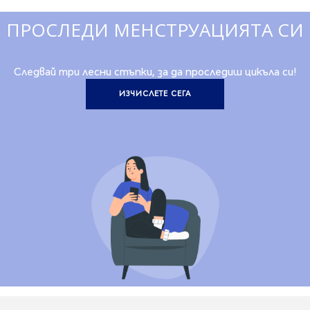
ПРОСЛЕДИ МЕНСТРУАЦИЯТА СИ
Следвай три лесни стъпки, за да проследиш цикъла си!
ИЗЧИСЛЕТЕ СЕГА