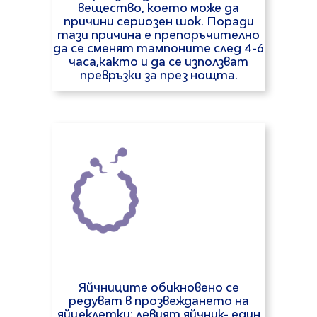
вещество, което може да
причини сериозен шок. Поради
тази причина е препоръчително
да се сменят тампоните след 4-6
часа,както и да се използват
превръзки за през нощта.
Яйчниците обикновено се
редуват в прозвеждането на
яйцеклетки: левият яйчник- един