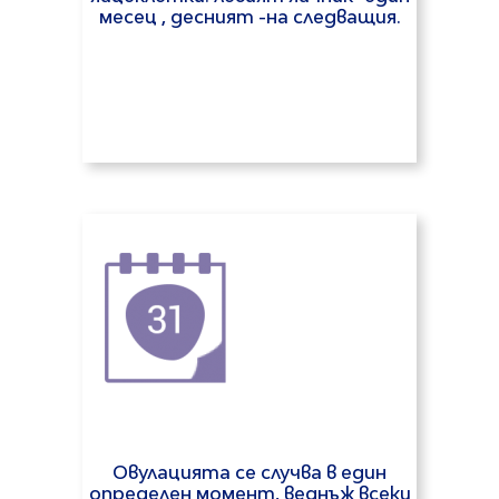
месец , десният -на следващия.
Овулацията се случва в един
определен момент, веднъж всеки