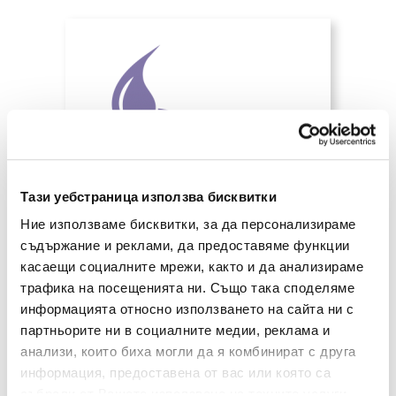
Тази уебстраница използва бисквитки
Ние използваме бисквитки, за да персонализираме
Обикновено кръвта, която
губите време на менструация е
съдържание и реклами, да предоставяме функции
около 300 ml, дори и понякога да
касаещи социалните мрежи, както и да анализираме
мислите, че е станал потоп.
трафика на посещенията ни. Също така споделяме
Определено има някои фактори,
информацията относно използването на сайта ни с
които увеличават обилността,
дължащи се на хормонални
партньорите ни в социалните медии, реклама и
причини или приема на лекарства
анализи, които биха могли да я комбинират с друга
като "сутрешното хапче ".
информация, предоставена от вас или която са
събрали от Вашето използване на техните услуги.