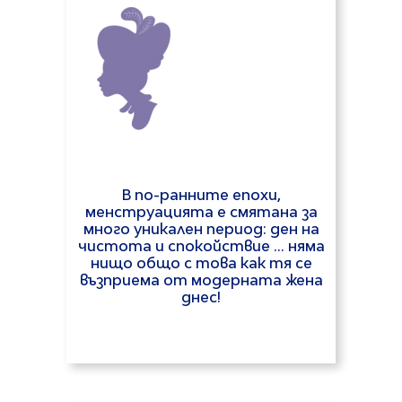
В по-ранните епохи,
менструацията е смятана за
много уникален период: ден на
чистота и спокойствие ... няма
нищо общо с това как тя се
възприема от модерната жена
днес!