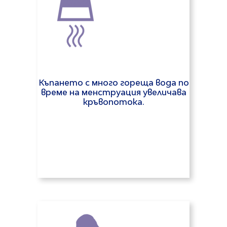
Къпането с много гореща вода по
време на менструация увеличава
кръвопотока.