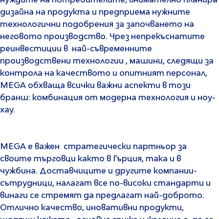
нуждите на потребителите, внимателно планира
дизайна на продукта и предприема нужните
технологични подобрения за започването на
неговото производство. Чрез непрекъснатите
реинвестиции в най-съвременните
производствени технологии , машини, следящи за
контрола на качеството и опитният персонал,
MEGA обхваща всички важни аспекти в този
бранш: комбинация от модерна технология и ноу-
хау.
MEGA е важен стратегически партньор за
своите търговци както в Гърция, така и в
чужбина. Доставчиците и другите компании-
сътрудници, налагат все по-високи стандарти и
винаги се стремят да предлагат най-доброто.
Отлично качество, иновативни продукти,