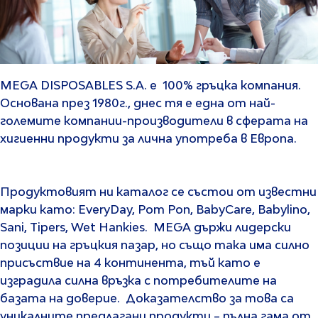
MEGA DISPOSABLES S.A. е 100% гръцка компания.
Основана през 1980г., днес тя е една от най-
големите компании-производители в сферата на
хигиенни продукти за лична употреба в Европа.
Продуктовият ни каталог се състои от известни
марки като: EveryDay, Pom Pon, BabyCare, Babylino,
Sani, Tipers, Wet Hankies. MEGA държи лидерски
позиции на гръцкия пазар, но също така има силно
присъствие на 4 континента, тъй като е
изградила силна връзка с потребителите на
базата на доверие. Доказателство за това са
уникалните предлагани продукти – пълна гама от