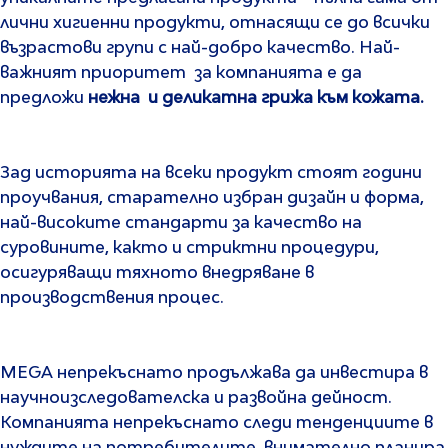
лични хигиенни продукти, отнасящи се до всички
възрастови групи с най-добро качество. Най-
важният приоритет за компанията е да
предложи
нежна и деликатна грижа към кожата.
Зад историята на всеки продукт стоят години
проучвания, старателно избран дизайн и форма,
най-високите стандарти за качество на
суровините, както и стриктни процедури,
осигуряващи тяхното внедряване в
производствения процес.
MEGA непрекъснато продължава да инвестира в
научноизследователска и развойна дейност.
Компанията непрекъснато следи тенденциите в