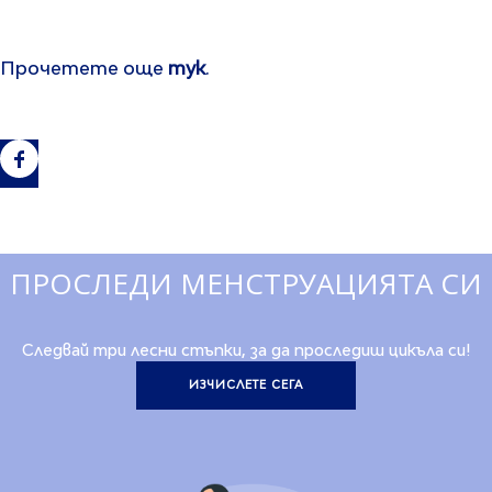
Прочетете още
тук
.
ПРОСЛЕДИ МЕНСТРУАЦИЯТА СИ
Следвай три лесни стъпки, за да проследиш цикъла си!
ИЗЧИСЛЕТЕ СЕГА