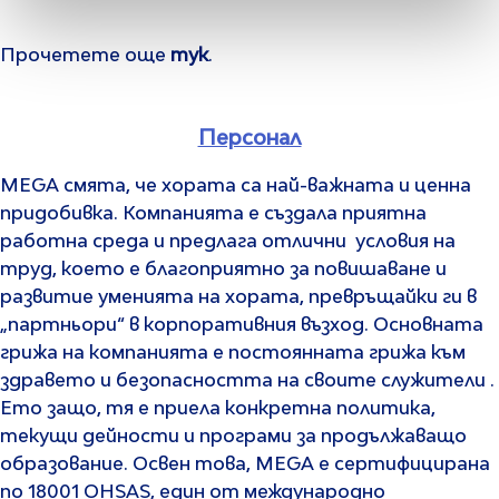
Прочетете още
тук
.
Персонал
MEGA смята, че хората са най-важната и ценна
придобивка. Компанията е създала приятна
работна среда и предлага отлични условия на
труд, което е благоприятно за повишаване и
развитие уменията на хората, превръщайки ги в
„партньори“ в корпоративния възход. Основната
грижа на компанията е постоянната грижа към
здравето и безопасността на своите служители .
Ето защо, тя е приела конкретна политика,
текущи дейности и програми за продължаващо
образование. Освен това, MEGA е сертифицирана
по 18001 OHSAS, един от международно