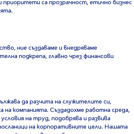
 приоритети са прозрачност, етично бизнес
ята.
тво, ние създаваме и внедряваме
телна подкрепа, главно чрез финансови
лжава да разчита на служителите си,
ка на компанията. Създадохме работна среда,
условия на труд, подобрява и развива
 посланици на корпоративните цели. Нашата