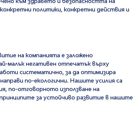
очено към здравето и безопасността на
 конкретни политики, конкретни действия и
витие на компанията е заложено
ай-малък негативен отпечатък върху
работи систематично, за да оптимизира
 направи по-екологични. Нашите усилия са
ия, по-отговорното използване на
 принципите за устойчиво развитие в нашите