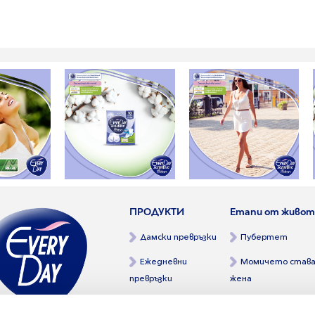
ПРОДУКТИ
Етапи от живот
Дамски превръзки
Пубертет
Ежедневни
Момичето став
превръзки
жена
От майка на дъ