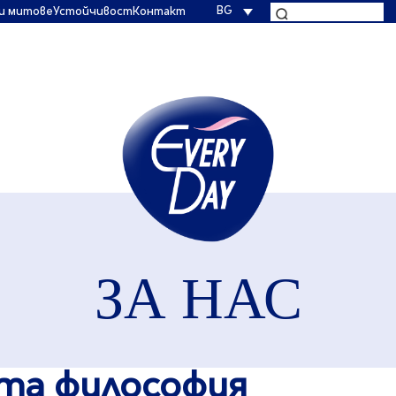
BG
и митове
Устойчивост
Контакт
ЗА НАС
та философия