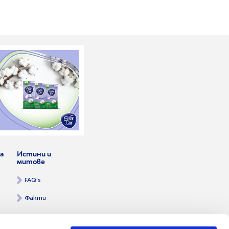
а
Истини и
митове
FAQ’s
а
Факти
щеря