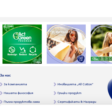
За нас
За компанията
Иновацията „All Cotton”
Нашата философия
Гръцки продукт
Пълна продуктова гама
Сертификати & Награди
Твоята защита е наша мисия!
Последни новини