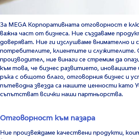
За MEGA Корпоративната oтговорност е клю
важна част от бизнеса. Ние създаваме продукт
доверяват. Ние ги изслушваме внимателно и с
потребителите, клиентите и служителите. О
производител, ние винаги се стремим да опаз
към това, че бизнес развитието, иновациите 
ръка с общото благо, отговорния бизнес и у
пътеводна звезда са нашите ценности като 
съпътстват всички наши партньорства.
Отговорност към пазара
Ние произвеждаме качествени продукти, коит