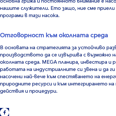
основна грижа и постоянното внимание е нас
нашите служители. Ето защо, ние сме приели
програми в тази насока.
Отговорност към околната среда
В основата на стратегията за устойчиво раз
производството да се извършва с възможно н
околната среда. MEGA планира, инвестира и 
работата на индустриалните си звена и да ги
насочени най-вече към спестяването на енерг
природните ресурси и към интегрирането на
действия и процедури.