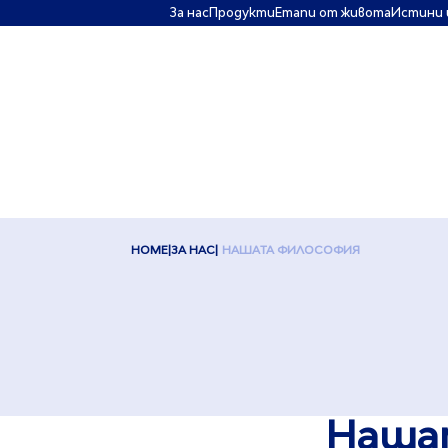
За нас
Πродукти
Етапи от живота
Истини 
HOME
ЗА НАС
НАШАТА ФИЛОСОФИЯ
Наша