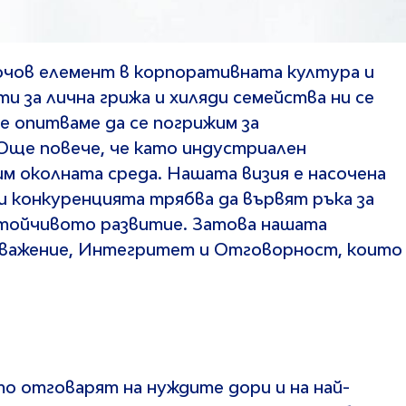
чов елемент в корпоративната култура и
и за лична грижа и хиляди семейства ни се
е опитваме да се погрижим за
ще повече, че като индустриален
им околната среда. Нашата визия е насочена
и конкуренцията трябва да вървят ръка за
стойчивото развитие. Затова нашата
Уважение, Интегритет и Отговорност, които
о отговарят на нуждите дори и на най-