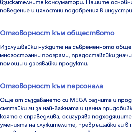
взискателните консуматори. Нашите основни
поведение и цялостни подобрения в индустри
Отговорност към обществото
Изслушвайки нуждите на съвременното общес
многостранни програми, предоставяйки значи
помощи и дарявайки продукти.
Отговорност към персонала
Още от създаването си MEGA разчита и продъ
смятайки ги за най-важната и ценна придобив
която е справедлива, осигурява подходящите 
уменията на служителите, превръщайки ги в