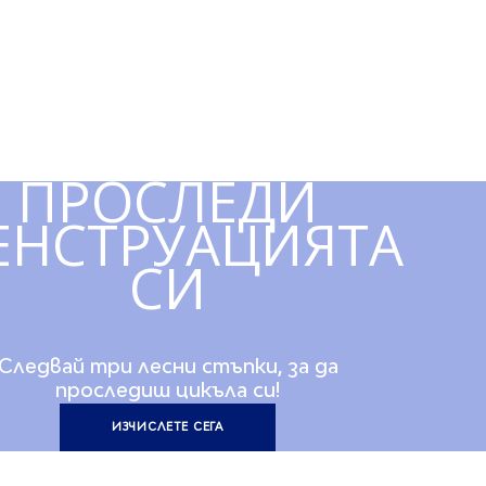
ПРОСЛЕДИ
ЕНСТРУАЦИЯТА
СИ
Следвай три лесни стъпки, за да
проследиш цикъла си!
ИЗЧИСЛЕТЕ СЕГА