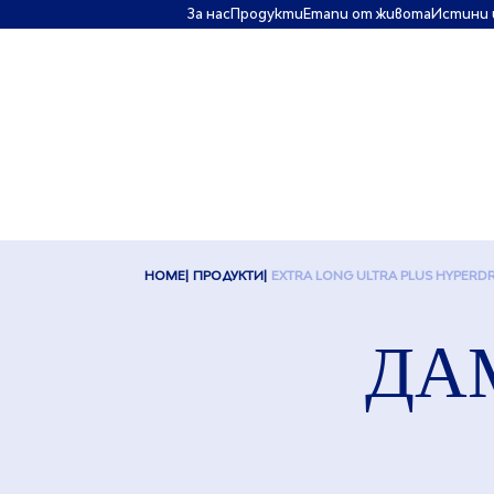
За нас
Πродукти
Етапи от живота
Истини 
HOME
ПРОДУКТИ
EXTRA LONG ULTRA PLUS HYPERD
ДА