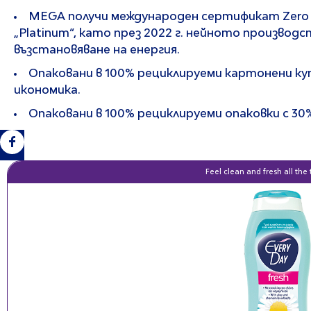
MEGA получи международен сертификат Zero W
„Platinum“, като през 2022 г. нейното производ
възстановяване на енергия.
Опаковани в 100% рециклируеми картонени ку
икономика.
Опаковани в 100% рециклируеми опаковки с 3
Feel clean and fresh all the t