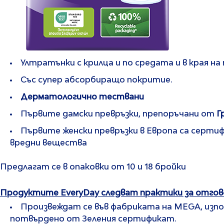
Ултратънки с крилца и по средата и в края н
Със супер абсорбиращо покритие.
Дерматологично тествани
Първите дамски превръзки, препоръчани от
Г
Първите женски превръзки в Европа са серт
вредни вещества
Предлагат се в опаковки от 10 и 18 бройки
Продуктите EveryDay следват практики за отгов
Произвеждат се във фабриката на MEGA, изпол
потвърдено от Зеления сертификат.