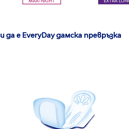
MAXI NIGHT
EXTRA LON
и да е EveryDay дамска превръзка