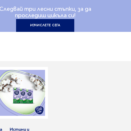
Следвай три лесни стъпки, за да
проследиш цикъла си!
ИЗЧИСЛЕТЕ СЕГА
а
Истини и