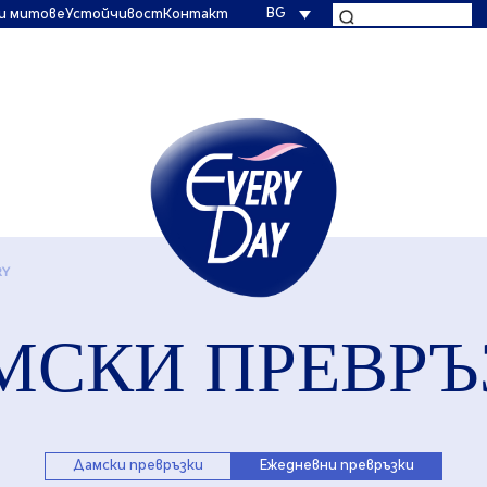
BG
и митове
Устойчивост
Контакт
RY
МСКИ ПРЕВРЪ
Дамски превръзки
Ежедневни превръзки