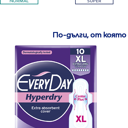
NORMAL
SUPER
По-дълги, от която 