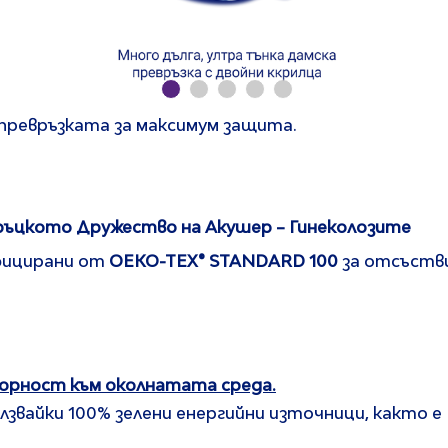
а превръзката за максимум защита.
ръцкото Дружество на Акушер – Гинеколозите
ифицирани от
OEKO-TEX® STANDARD 100
за отсъстви
орност към околнатата среда.
звайки 100% зелени енергийни източници, както е