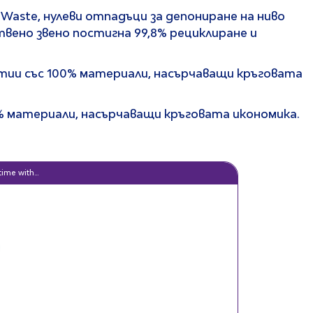
aste, нулеви отпадъци за депониране на ниво
ствено звено постигна 99,8% рециклиране и
тии със 100% материали, насърчаващи кръговата
0% материали, насърчаващи кръговата икономика.
ime with...