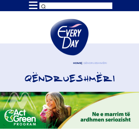
HOME
QËNDRUESHMËRI
QËNDRUESHMËRI