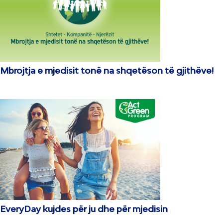
Mbrojtja e mjedisit tonë na shqetëson të gjithëve!
EveryDay kujdes për ju dhe për mjedisin