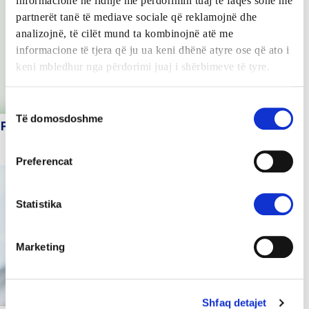
informacione në lidhje me përdorimin tuaj të faqes sonë me
partnerët tanë të mediave sociale që reklamojnë dhe
analizojnë, të cilët mund ta kombinojnë atë me
informacione të tjera që ju ua keni dhënë atyre ose që ato i
keni mbledhur nga përdorimi juaj i shërbimeve të tyre.
Zgjedhja
Të domosdoshme
e
Përgjigja e MEGA
pëlqimit
Preferencat
Statistika
Marketing
Shfaq detajet