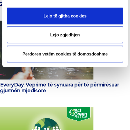
Zhvillimi i qëndrueshëm në praktikë
Lejo të gjitha cookies
Lejo zgjedhjen
Përdoren vetëm cookies të domosdoshme
EveryDay. Veprime të synuara për të përmirësuar
gjurmën mjedisore