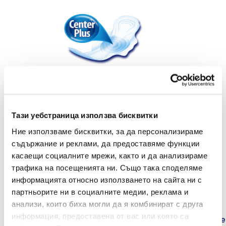
EveryDay Fresh Sensitive Center Plus са с
Тази уебстраница използва бисквитки
революционна защита! Благодарение на
специалната си Center Plus технология, с
Ние използваме бисквитки, за да персонализираме
подсилено централно ядро, се осигурява по-
съдържание и реклами, да предоставяме функции
добра абсорбация и максимална защита от
касаещи социалните мрежи, както и да анализираме
протичане отстрани, където е най-
трафика на посещенията ни. Също така споделяме
проблемната зона! С изключително мекия си
информацията относно използването на сайта ни с
горен слой, те предлагат защита и цялостна
партньорите ни в социалните медии, реклама и
хигиена без раздразнения.
анализи, които биха могли да я комбинират с друга
информация, предоставена от вас или която са
Дерматологично тествани, това са първите