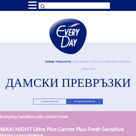
HOME
ПРОДУКТИ
MAXI NIGHT ULTRA PLUS CENTER PLUS FRESH
SENSITIVE
ДАМСКИ ПРЕВРЪЗКИ
Дамски превръзки
Ежедневни превръзки
EveryDay Sensitive with cotton Fresh.
MAXI NIGHT Ultra Plus Center Plus Fresh Sensitive
Много силно течение