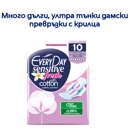
Много дълги, ултра тънки дамски
превръзки с крилца