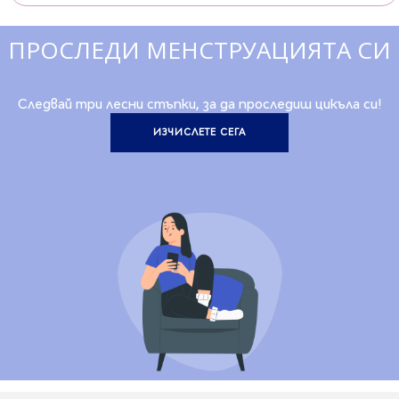
ПРОСЛЕДИ МЕНСТРУАЦИЯТА СИ
Следвай три лесни стъпки, за да проследиш цикъла си!
ИЗЧИСЛЕТЕ СЕГА