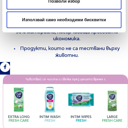
Позволи избор
Опаковани в 100% рециклируеми картонени
кутии със 100% материали, насърчаващи
кръговата икономика.
Използвай само необходими бисквитки
Опаковани в 100% рециклируеми опаковки с
30% материали, насърчаващи кръговата
икономика.
Продукти, които не са тествани върху
животни.
Чувствай се чиста и свежа през цялото време с
EXTRA LONG
INTIM WASH
INTIM WIPES
LARGE
FRESH CARE
FRESH
FRESH
FRESH CARE