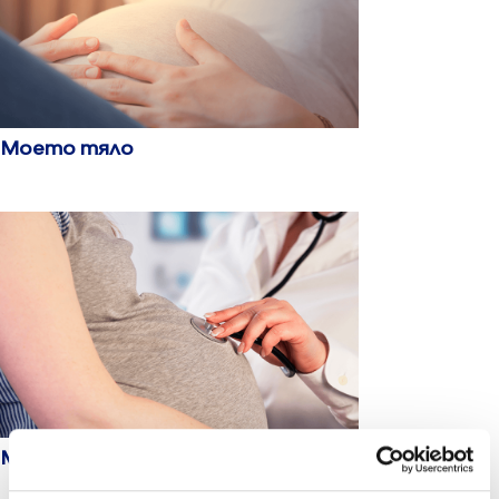
Моето тяло
Моите изследвания