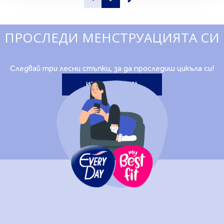
ПРОСЛЕДИ МЕНСТРУАЦИЯТА СИ
Следвай три лесни стъпки, за да проследиш цикъла си!
ИЗЧИСЛЕТЕ СЕГА