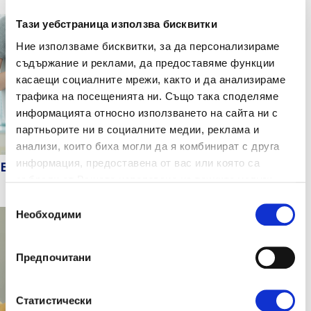
Тази уебстраница използва бисквитки
Ние използваме бисквитки, за да персонализираме
съдържание и реклами, да предоставяме функции
касаещи социалните мрежи, както и да анализираме
трафика на посещенията ни. Също така споделяме
информацията относно използването на сайта ни с
партньорите ни в социалните медии, реклама и
анализи, които биха могли да я комбинират с друга
информация, предоставена от вас или която са
Бремеността стъпка по стъпка
събрали от Вашето използване на техните услуги.
Избор
Необходими
на
съгласие
Предпочитани
Статистически