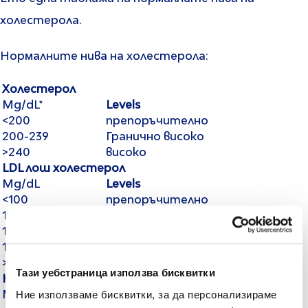
холестерола.
Нормалните нива на холестерола:
Холестерол
Mg/dL*
Levels
<200
препоръчително
200-239
Гранично високо
>240
високо
LDL
лош холестерол
Mg/dL
Levels
<100
препоръчително
100-129
Почти препоръчително
130-159
Гранично високо
160-189
високо
>190
Много високо
Тази уебстраница използва бисквитки
HDL
добър холестерол
Ние използваме бисквитки, за да персонализираме
Mg/dL
Levels