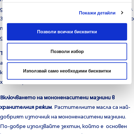
доведе до намаляване на добрия холестерол (HDL).
Покажи детайли
Загубата на допълнителни мазнини и по-специално
тези около корема, може да повиши нивата на
Позволи всички бисквитки
добрия холестерол.
Позволи избор
Тренировките.
Тренировките, предимно
аеробните, включително ходене, бягане и
Използвай само необходими бисквитки
колоездене, повишават нивата на добрия
холестерол.
Включването на мононенаситени мазнини в
хранителния режим
. Растителните масла са най-
добрият източник на мононенаситени мазнини.
По-добре използвайте зехтин, който е основен