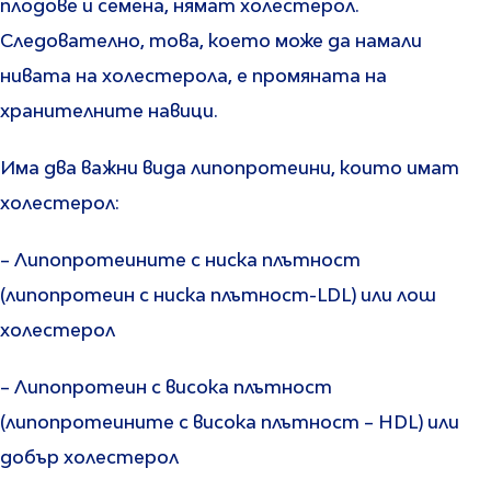
плодове и семена, нямат холестерол.
Следователно, това, което може да намали
нивата на холестерола, е промяната на
хранителните навици.
Има два важни вида липопротеини, които имат
холестерол:
– Липопротеините с ниска плътност
(липопротеин с ниска плътност-LDL) или лош
холестерол
– Липопротеин с висока плътност
(липопротеините с висока плътност – HDL) или
добър холестерол