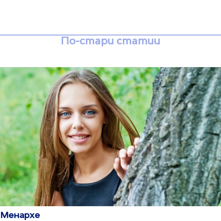
По-стари статии
Менархе