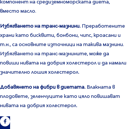
компонент на средиземноморската диета,
вместо масло.
Избягването на транс-мазнини.
Преработените
храни като бисквити, бонбони, чипс, кроасани и
т.н., са основните източници на такива мазнини.
Избягването на транс-мазнините, може да
повиши нивата на добрия холестерол и да намали
значително лошия холестерол.
Добавянето на фибри в диетата.
Влакната в
плодовете, зеленчуците като цяло повишават
нивата на добрия холестерол.