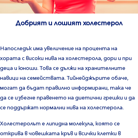
Добрият и лошият холестерол
Напоследък има увеличение на процента на
хората с високи нива на холестерола, дори и при
деца и юноши. Това се дължи на хранителните
навици на семействата. Тийнейджърите обаче,
могат да бъдат правилно информирани, така че
да се избегне правенето на диетични грешки и да
се поддържат нормални нива на холестерола.
Холестеролът е липидна молекула, която се
открива в човешката кръв и всички клетки в