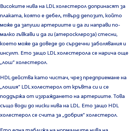
Високите нива на LDL холестерол допринасят за
плаката, която е дебел, твърд депозит, който
може да запуши артериите и да ги направи по-
малко гъвкави и да ги (атеросклероза) стесни,
което може да доведе до сърдечни заболявания и
инсулт. Ето защо LDL холестерола се нарича още
„лош“ холестерол.
HDL действа като чистач, чрез предприемане на
„лошия“ LDL холестерол от кръвта си и се
поддържа от изграждането на артериите. Това
също води до ниски нива на LDL. Ето защо HDL
холестерол се счита за „добрия“ холестерол.
Ето една таближа на нормалните нива на