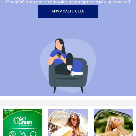
Следвай три лесни стъпки, за да проследиш цикъла си!
ИЗЧИСЛЕТЕ СЕГА