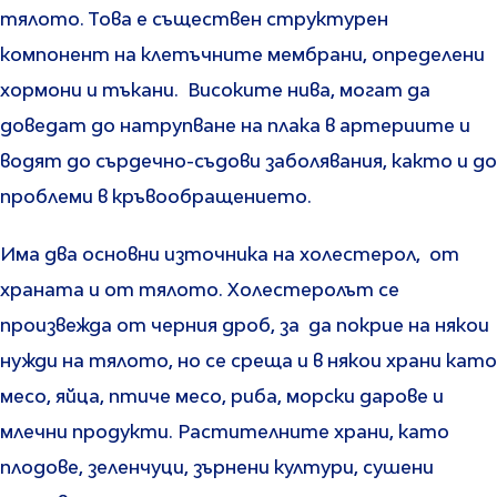
тялото. Това е съществен структурен
компонент на клетъчните мембрани, определени
хормони и тъкани. Високите нива, могат да
доведат до натрупване на плака в артериите и
водят до сърдечно-съдови заболявания, както и до
проблеми в кръвообращението.
Има два основни източника на холестерол, от
храната и от тялото. Холестеролът се
произвежда от черния дроб, за да покрие на някои
нужди на тялото, но се среща и в някои храни като
месо, яйца, птиче месо, риба, морски дарове и
млечни продукти. Растителните храни, като
плодове, зеленчуци, зърнени култури, сушени