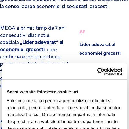
la consolidarea economiei si societatii grecesti.
MEGA a primit timp de 7 ani
consecutivi distinctia
speciala
„Lider adevarat” al
economiei grecesti
, care
confirma efortul continuu
pentru excelenta in domeniul
fabricatiei de produse
grecesti inovatoare si de
calitate ridicata.
Acest website foloseste cookie-uri
Folosim cookie-uri pentru a personaliza continutul si
anunturile, pentru a oferi functii de social media si pentru
a analiza traficul. De asemenea, impartasim informatii
despre utilizarea website-ului nostru cu partenerii nostri
Mai mult, MEGA a fost distinsa cu premiul
„Diamantul
de socializare, publicitate si analiza, care le pot combina