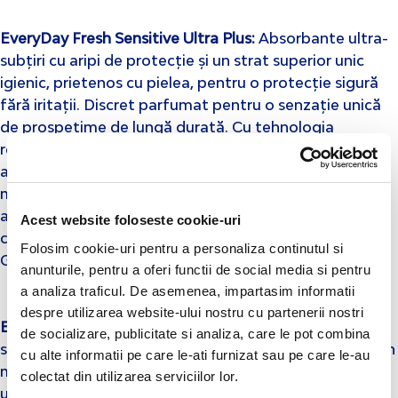
EveryDay Fresh Sensitive Ultra Plus
:
Absorbante ultra-
subțiri cu aripi de protecție și un strat superior unic
igienic, prietenos cu pielea, pentru o protecție sigură
fără iritații. Discret parfumat pentru o senzație unică
de prospețime de lungă durată. Cu tehnologia
revoluționară
Center Plus
,
cu un miez extins care
asigură o suprafață absorbantă cu până la 30% mai
mare în centrul tamponului în comparație cu alte
absorbante ultra subțiri. Testat dermatologic. Primul
Acest website foloseste cookie-uri
care a fost recomandat de Uniunea Greacă a
Folosim cookie-uri pentru a personaliza continutul si
Ginecologilor și Obstetricienilor.
anunturile, pentru a oferi functii de social media si pentru
a analiza traficul. De asemenea, impartasim informatii
despre utilizarea website-ului nostru cu partenerii nostri
EveryDay Hyperdry Ultra Plus Double Dry
:
Cu strat
de socializare, publicitate si analiza, care le pot combina
superior super-absorbant și absorbție inovatoare cu un
cu alte informatii pe care le-ati furnizat sau pe care le-au
miez dublu, menține de două ori cantitatea de
colectat din utilizarea serviciilor lor.
umiditate în comparație cu alte absorbante Hyperdry.