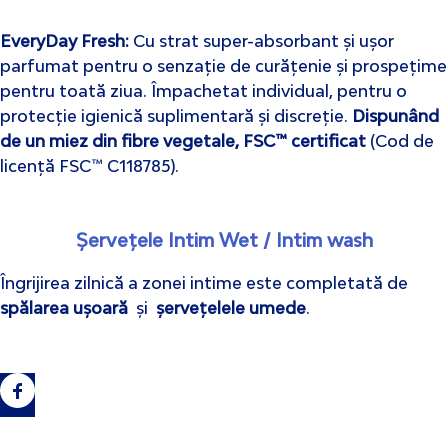
EveryDay Fresh
:
Cu strat super-absorbant și ușor
parfumat pentru o senzație de curățenie și prospețime
pentru toată ziua. Împachetat individual, pentru o
protecție igienică suplimentară și discreție.
Dispunând
de un miez din fibre vegetale, FSC™ certificat
(Cod de
licență FSC™ C118785).
Șervețele Intim Wet
/
Intim wash
Îngrijirea zilnică a zonei intime este completată de
spălarea ușoară
și
șervețelele umede
.