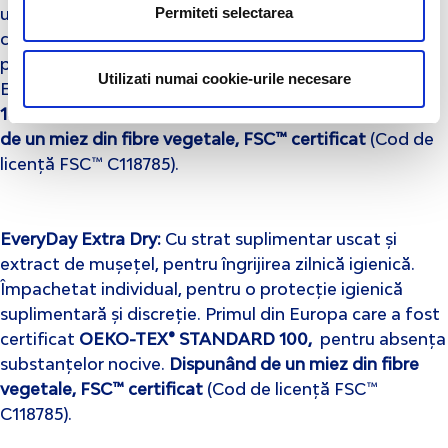
Permiteti selectarea
un strat de bumbac 100%. Ei aduc puritatea naturii în
contact cu pielea ta. Împachetat individual, pentru o
protecție igienică suplimentară și discreție. Primul din
Utilizati numai cookie-urile necesare
Europa care a fost certificat
OEKO-TEX® STANDARD
100
,
pentru absența substanțelor nocive.
Dispunând
de un miez din fibre vegetale, FSC™ certificat
(Cod de
licență FSC™ C118785).
EveryDay Extra Dry
:
Cu strat suplimentar uscat și
extract de mușețel, pentru îngrijirea zilnică igienică.
Împachetat individual, pentru o protecție igienică
suplimentară și discreție. Primul din Europa care a fost
certificat
OEKO-TEX® STANDARD 100
,
pentru absența
substanțelor nocive.
Dispunând de un miez din fibre
vegetale, FSC™ certificat
(Cod de licență FSC™
C118785).