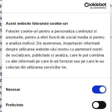
pielea, realizat din fibre moi, in loc de film de plastic din
care erau facute absorbantele normale. Multumita
increderii consumatoarelor noastre in acest important
Acest website foloseste cookie-uri
beneficiu introdus prima oara pe piata de Everyday
Folosim cookie-uri pentru a personaliza continutul si
Sensitive, Everyday a devenit brandul cu cea mai mare
anunturile, pentru a oferi functii de social media si pentru
crestere in categoria absorbante in Grecia, bucurandu-
a analiza traficul. De asemenea, impartasim informatii
se de o loialitate ridicata in randul consumatoarelor si
despre utilizarea website-ului nostru cu partenerii nostri
de o pozitie solida pe piata.
de socializare, publicitate si analiza, care le pot combina
cu alte informatii pe care le-ati furnizat sau pe care le-au
colectat din utilizarea serviciilor lor.
Protectia extra igienica pe care o ofera
EveryDay
Sensitive
este certificata de recomandarea
Uniuni
Ginecologilor si Obstetricienilor din Grecia
, de
Selecția
certificarea
„Testat ginecologic”
, obtinuta ca urmare a
Necesar
consimțământului
testarii de catre institute dermatologice cu
recunoastere internationala din Franta si Germania,
Preferinte
precum si de Certificarea
OEKO-TEX® STANDARD 100