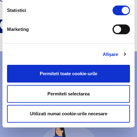
care atesta lipsa substantelor periculoase.
Statistici
Marketing
Afişare
URMARESTE DATELE CICLULUI
MENSTRUAL
Permiteti toate cookie-urile
Urmeaza trei pasi simplii pentru a monitoriza ciclul!
Permiteti selectarea
CALCULEAZA ACUM
Utilizati numai cookie-urile necesare